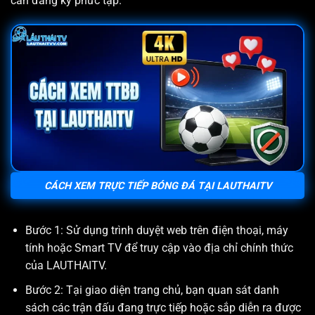
cần đăng ký phức tạp.
CÁCH XEM TRỰC TIẾP BÓNG ĐÁ TẠI LAUTHAITV
Bước 1: Sử dụng trình duyệt web trên điện thoại, máy
tính hoặc Smart TV để truy cập vào địa chỉ chính thức
của
LAUTHAITV
.
Bước 2: Tại giao diện trang chủ, bạn quan sát danh
sách các trận đấu đang trực tiếp hoặc sắp diễn ra được