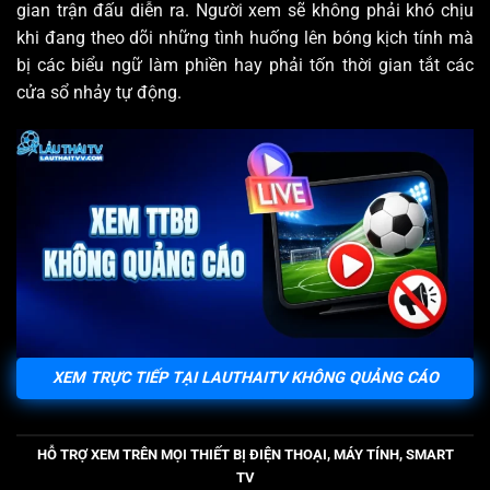
gian trận đấu diễn ra. Người xem sẽ không phải khó chịu
khi đang theo dõi những tình huống lên bóng kịch tính mà
bị các biểu ngữ làm phiền hay phải tốn thời gian tắt các
cửa sổ nhảy tự động.
XEM TRỰC TIẾP TẠI LAUTHAITV KHÔNG QUẢNG CÁO
HỖ TRỢ XEM TRÊN MỌI THIẾT BỊ ĐIỆN THOẠI, MÁY TÍNH, SMART
TV