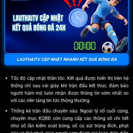
LAUTHAITV CẬP NHẬT NHANH KẾT QUẢ BÓNG ĐÁ
Tốc độ cập nhật thần tốc: Kết quả được hiển thị trên hệ
thống chỉ sau vài giây khi trận đấu kết thúc, đảm bảo
người hâm mộ luôn nhận được thông tin sớm nhất so
với các nền tảng tin tức thông thường.
Thống kê trận đấu chuyên sâu: Ngoài tỷ số cuối cùng,
chuyên mục KQBĐ còn cung cấp các thông số chi tiết
như số lần kiểm soát bóng, số cú sút trúng đích, phạt