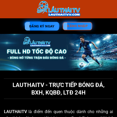
Bỏ
qua
nội
dung
ĐĂNG NHẬP
ĐĂNG KÝ NGAY
LAUTHAITV - TRỰC TIẾP BÓNG ĐÁ,
BXH, KQBĐ, LTĐ 24H
LAUTHAITV
là điểm đến quen thuộc dành cho những ai