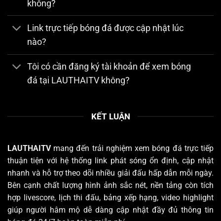
không?
Link trực tiếp bóng đá được cập nhật lúc
nào?
Tôi có cần đăng ký tài khoản để xem bóng
đá tại LAUTHAITV không?
KẾT LUẬN
LAUTHAITV
mang đến trải nghiệm xem bóng đá trực tiếp
thuận tiện với hệ thống link phát sóng ổn định, cập nhật
nhanh và hỗ trợ theo dõi nhiều giải đấu hấp dẫn mỗi ngày.
Bên cạnh chất lượng hình ảnh sắc nét, nền tảng còn tích
hợp livescore, lịch thi đấu, bảng xếp hạng, video highlight
giúp người hâm mộ dễ dàng cập nhật đầy đủ thông tin