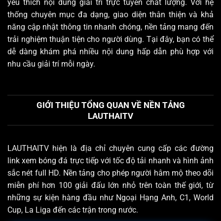
yêu thích nội dung giải trí trực tuyến chất lượng. Với hệ
thống chuyên mục đa dạng, giao diện thân thiện và khả
năng cập nhật thông tin nhanh chóng, nền tảng mang đến
trải nghiệm thuận tiện cho người dùng. Tại đây, bạn có thể
dễ dàng khám phá nhiều nội dung hấp dẫn phù hợp với
nhu cầu giải trí mỗi ngày.
GIỚI THIỆU TỔNG QUAN VỀ NỀN TẢNG
LAUTHAITV
LAUTHAITV
hiện là địa chỉ chuyên cung cấp các đường
link xem bóng đá trực tiếp với tốc độ tải nhanh và hình ảnh
sắc nét full HD. Nền tảng cho phép người hâm mộ theo dõi
miễn phí hơn 100 giải đấu lớn nhỏ trên toàn thế giới, từ
những sự kiện hàng đầu như Ngoại Hạng Anh, C1, World
Cup, La Liga đến các trận trong nước.