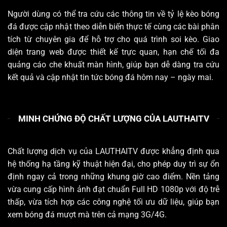
Người dùng có thể tra cứu các thông tin về tỷ lệ kèo bóng
đá được cập nhật theo diễn biến thực tế cùng các bài phân
tích từ chuyên gia để hỗ trợ cho quá trình soi kèo. Giao
diện trang web được thiết kế trực quan, hạn chế tối đa
quảng cáo che khuất màn hình, giúp bạn dễ dàng tra cứu
kết quả và cập nhật tin tức bóng đá hôm nay – ngày mai.
MINH CHỨNG ĐỘ CHẤT LƯỢNG CỦA LAUTHAITV
Chất lượng dịch vụ của LAUTHAITV được khẳng định qua
hệ thống hạ tầng kỹ thuật hiện đại, cho phép duy trì sự ổn
định ngay cả trong những khung giờ cao điểm. Nền tảng
vừa cung cấp hình ảnh đạt chuẩn Full HD 1080p với độ trễ
thấp, vừa tích hợp các công nghệ tối ưu dữ liệu, giúp bạn
xem bóng đá mượt mà trên cả mạng 3G/4G.